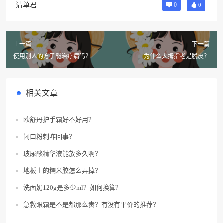
清单君
0
0
上一篇
下一篇
使用别人的方子能治疗病吗？
为什么大拇指老是脱皮？
相关文章
欧舒丹护手霜好不好用？
闭口粉刺咋回事？
玻尿酸精华液能放多久啊？
地板上的糯米胶怎么弄掉？
洗面奶120g是多少ml？如何换算？
急救眼霜是不是都那么贵？有没有平价的推荐？