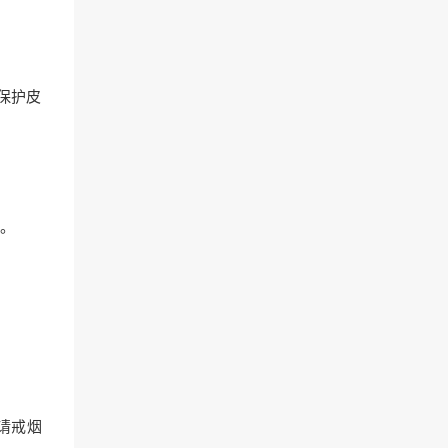
保护皮
。
请戒烟