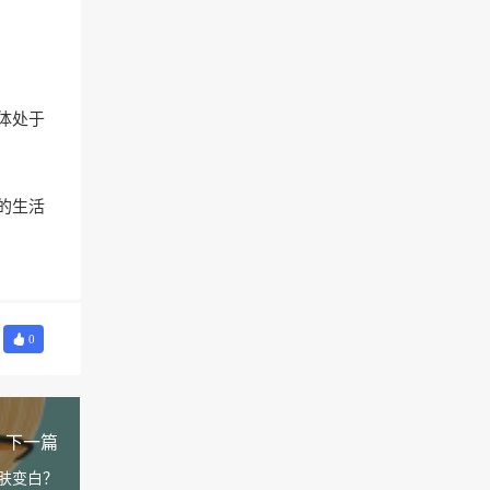
体处于
的生活
0
下一篇
肤变白？