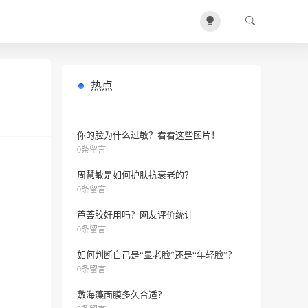
热点
你有湿疹吗？让我来帮你解决皮肤问
0条留言
题！
你的脸为什么过敏？看看这些图片！
0条留言
周慧敏是如何护肤抗衰老的？
0条留言
芦荟胶好用吗？网友评价统计
0条留言
如何判断自己是“显老脸”还是“年轻脸”？
0条留言
敷海藻面膜多久合适？