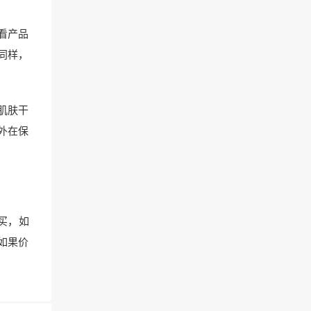
看产品
同样，
肌肤干
外在保
买，如
如果价