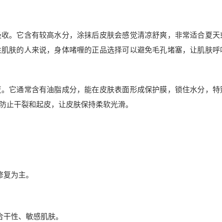
吸收。它含有较高水分，涂抹后皮肤会感觉清凉舒爽，非常适合夏天
性肌肤的人来说，身体啫喱的正品选择可以避免毛孔堵塞，让肌肤呼
复。它通常含有油脂成分，能在皮肤表面形成保护膜，锁住水分，特
防止干裂和起皮，让皮肤保持柔软光滑。
修复为主。
。
合干性、敏感肌肤。