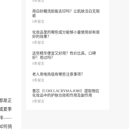
0条留言
用白砂糖洗脸能去印吗？让肌肤洁白无瑕
疵
0条留言
化妆品里的哪些成分能够小量使用却有很
好的效果？
0条留言
这些精华便宜又好用？性价比高，口碑
好！用过吗？
0条留言
老人用电热毯有哪些注意事项？
0条留言
薏苡（COIX LACRYMA-JOBI）提取物在
化妆品中的护肤功效和作用及副作用
都是正
0条留言
或夏季
择——
如何挑