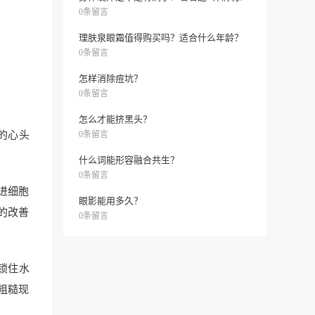
0条留言
理肤泉眼霜值得购买吗？适合什么年龄？
0条留言
怎样消除痘坑？
0条留言
怎么才能挤黑头？
的心头
0条留言
什么词能形容融合共生？
0条留言
进细胞
眼影能用多久？
的改善
0条留言
锁住水
粗糙现