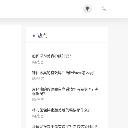
热点
激光去斑疗法靠谱吗？
0条留言
如何学习美容护肤知识？
0条留言
神仙水真的有效吗？听听Pitera怎么说！
0条留言
片仔癀的珍珠臻白亮采精华液靠谱吗？有
现货吗？
0条留言
林心如保持素颜美貌的秘诀是什么？
0条留言
身体发痒是不是有病了？看看这3种情况！