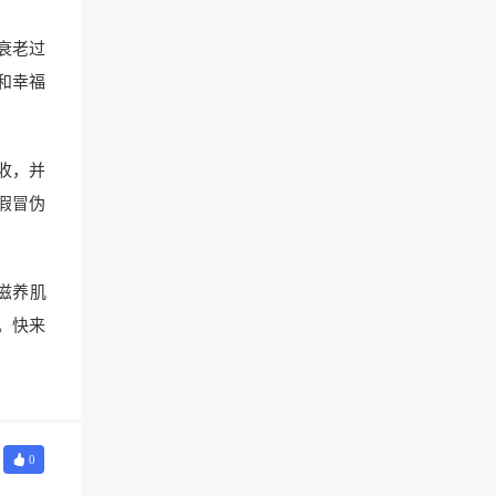
衰老过
和幸福
收，并
假冒伪
滋养肌
。快来
0