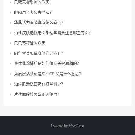
巴戟天提取物的危害
眼霜用了多久会坏掉？
华桑活力面膜真假怎么鉴别？
油性皮肤选抗老面部精华需要注意哪些方面？
巴巴苏籽油的危害
同仁堂美颜草身体乳好不好？
身体乳涂抹后是如何做到长效滋润的？
角质层活肤油是啥？OPI又是什么意思？
油痘肌选洗面奶有哪些讲究？
片状面膜该怎么正确使用？
Powered by
WordPress