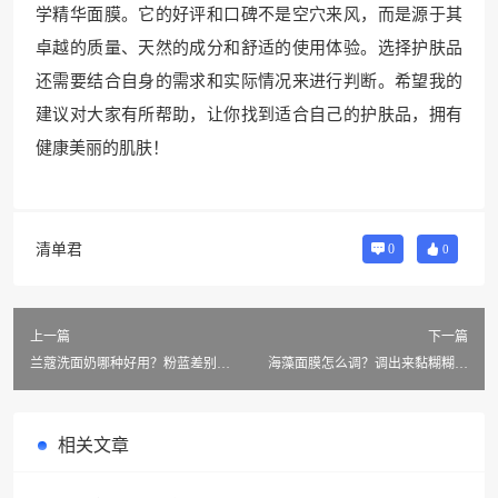
学精华面膜。它的好评和口碑不是空穴来风，而是源于其
卓越的质量、天然的成分和舒适的使用体验。选择护肤品
还需要结合自身的需求和实际情况来进行判断。希望我的
建议对大家有所帮助，让你找到适合自己的护肤品，拥有
健康美丽的肌肤！
清单君
0
0
上一篇
下一篇
兰蔻洗面奶哪种好用？粉蓝差别在
海藻面膜怎么调？调出来黏糊糊还
哪？
爱掉？
相关文章