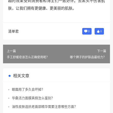
越的效果受到消费者和博主们一致好评。去黑头不伤害肌
肤，让我们拥有更健康、更美丽的肌肤。
清单君
0
0
上一篇
下一篇
手工舒缓皂该怎么正确使用呢？
哪个牌子的护肤品最给力？
相关文章
眼霜用了多久会坏掉？
华桑活力面膜真假怎么鉴别？
油性皮肤选抗老面部精华需要注意哪些方面？