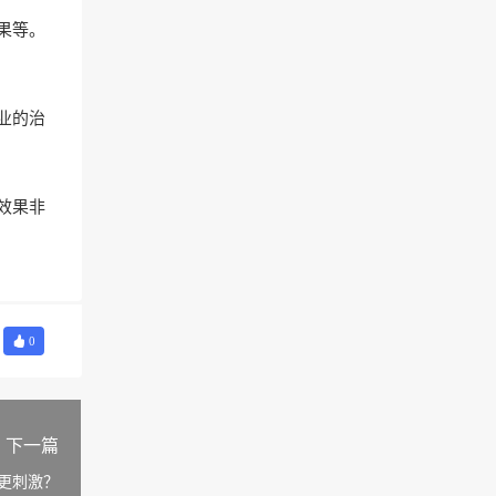
果等。
业的治
效果非
0
下一篇
更刺激？