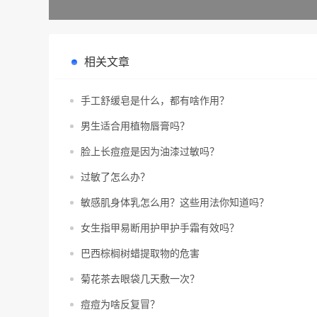
相关文章
手工舒缓皂是什么，都有啥作用？
男生适合用植物唇膏吗？
脸上长痘痘是因为油漆过敏吗？
过敏了怎么办？
敏感肌身体乳怎么用？这些用法你知道吗？
女生指甲易断用护甲护手霜有效吗？
巴西棕榈树蜡提取物的危害
菊花茶去眼袋几天敷一次？
痘痘为啥反复冒？