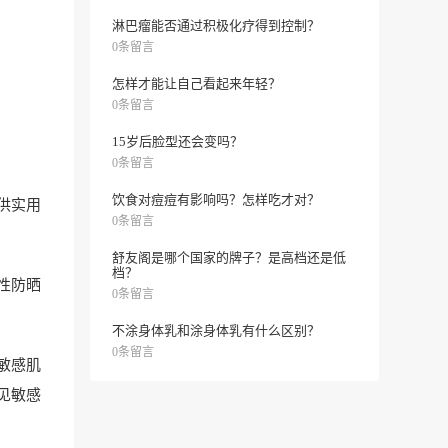
淋巴瘤能否通过积极化疗得到控制？
0条留言
怎样才能让自己看起来年轻？
0条留言
15岁后脸型还会变吗？
0条留言
饮食对痘痘有影响吗？怎样吃才对？
供实用
0条留言
舒友阁是哪个国家的牌子？是高档还是低
档？
性防晒
0条留言
不涂身体乳和涂身体乳有什么区别？
0条留言
敏感肌
见敏感