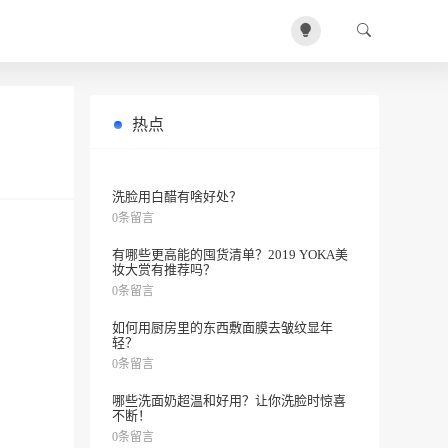
热点
哪些水果含糖最多？排行榜来了！
0条留言
洗脸用白醋有啥好处？
0条留言
有哪些更高能的囤货清单？2019 YOKA美
妆大赏有推荐吗？
0条留言
如何用厨房里的东西敷面膜去皱纹显年
轻？
0条留言
哪些洗面奶超温和好用？让你洗脸时惊喜
不断！
0条留言