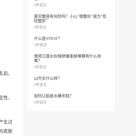
0条留言
夏天整容有风险吗？小心“微整形”成为“危
险整形”
0条留言
什么是STRAT？
0条留言
使用兰蔻水份缘舒缓柔肤啫喱有什么效
果？
0条留言
乳后，
山竹长什么样？
0条留言
如何让肌肤水嫩年轻？
定性，
0条留言
产生过
的皮肤