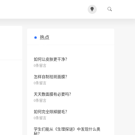
热点
长痘能不能用精华液？
0条留言
如何让皮肤更干净？
0条留言
怎样自制祛斑面膜？
0条留言
天天敷面膜有必要吗？
0条留言
如何完全除掉腿毛？
0条留言
学生们能从《生理探谜》中发现什么奥
秘？