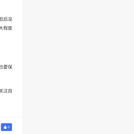
脸后没
大程度
也要保
关注自
0