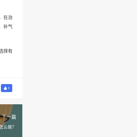
，在治
、补气
选择有
0
下一篇
怎么做？