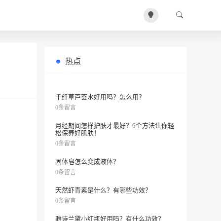
热点
如何避免长痘？
0条留言
千纤草芦荟水好用吗？怎么用？
0条留言
月经期间怎样护肤才最好？6个方法让你轻
松保养好肌肤！
0条留言
固体皂怎么变成液体？
0条留言
天然虾青素是什么？有哪些功效？
0条留言
雅诗兰黛小红瓶好用吗？有什么功效？