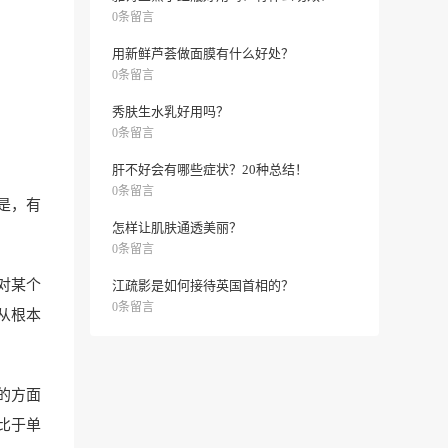
0条留言
用新鲜芦荟做面膜有什么好处？
0条留言
秀肤生水乳好用吗？
0条留言
肝不好会有哪些症状？20种总结！
0条留言
是，有
怎样让肌肤通透美丽？
0条留言
对某个
江疏影是如何接待英国首相的？
0条留言
从根本
的方面
比于单