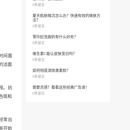
0条留言
夏天肌肤暗沉怎么办？快速有效的焕肤方
法？
0条留言
雪玲妃洗面奶有什么好处？
0条留言
维生素C能让皮肤变白吗？
时间面
0条留言
的洁面
如何彻底清除激素脸？
0条留言
需要灵感？看看这些经典广告语！
程。抗
0条留言
色斑和
经常出
肤开始