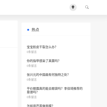
热点
你知道哪些花香精油可以缓解换季敏
0条留言
感肌肤吗？
宝宝脸皮干裂怎么办？
0条留言
你的指甲感染了真菌吗？
0条留言
张兴元的中国画有何独特之处？
0条留言
平价眼霜真的能去眼袋吗？李佳琦推荐的
靠谱吗？
0条留言
怎样用芦荟做面膜？