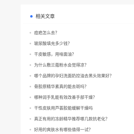
相关文章
痘疤怎么去？
玻尿酸填充多少钱？
干皮敏感，用啥面油？
为什么敷兰蔻粉水会觉得凉？
哪个品牌的孕妇洗面奶控油去黑头效果好？
骨胶原精华素真的能去斑吗？
哪种润手乳能有效改善手部干燥？
干性皮肤用芦荟胶能缓解干燥吗
真正有用的冻龄精华推荐哪几款抗老化？
好用的爽肤水有哪些值得一试？