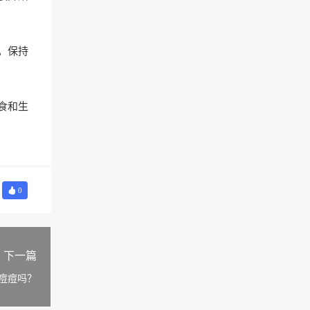
。保持
食和生
0
下一篇
痘痘吗？