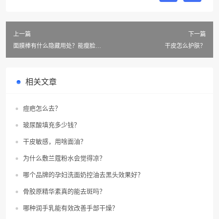
上一篇
下一篇
面膜棒有什么隐藏用处？能瘦脸
干皮怎么护肤？
吗？
相关文章
痘疤怎么去？
玻尿酸填充多少钱？
干皮敏感，用啥面油？
为什么敷兰蔻粉水会觉得凉？
哪个品牌的孕妇洗面奶控油去黑头效果好？
骨胶原精华素真的能去斑吗？
哪种润手乳能有效改善手部干燥？