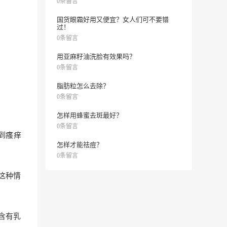
0条留言
国货眼霜好用又便宜？女人们可不要错
过！
0条留言
用亚麻籽油洗脸有效果吗？
0条留言
脂肪粒怎么去除？
0条留言
怎样用蜂蜜去斑最好？
0条留言
到瘙痒
怎样才能祛痘？
0条留言
这种情
含有乳