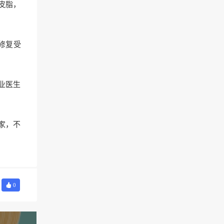
皮脂，
修复受
业医生
家，不
0