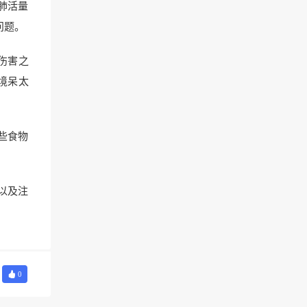
肺活量
问题。
伤害之
境呆太
些食物
以及注
0