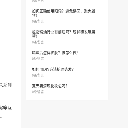
0条留言
如何正确使用眼霜？避免误区，避免毁
容！
0条留言
植物精油行业有前途吗？现状和发展展
望！
0条留言
喝酒后怎样护肤？该怎么做？
0条留言
如何用DIY方法护理头发？
0条留言
关系到
夏天要清理化妆包吗？
0条留言
嗽等症
。