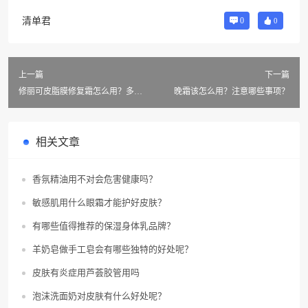
清单君
0
0
上一篇
下一篇
修丽可皮脂膜修复霜怎么用？多少
晚霜该怎么用？注意哪些事项？
钱？
相关文章
香氛精油用不对会危害健康吗？
敏感肌用什么眼霜才能护好皮肤？
有哪些值得推荐的保湿身体乳品牌？
羊奶皂做手工皂会有哪些独特的好处呢？
皮肤有炎症用芦荟胶管用吗
泡沫洗面奶对皮肤有什么好处呢？