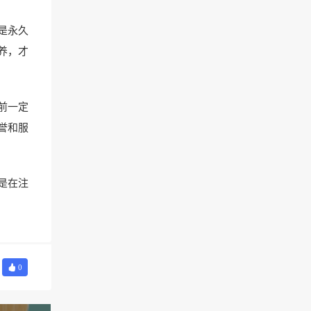
是永久
养，才
前一定
誉和服
是在注
0