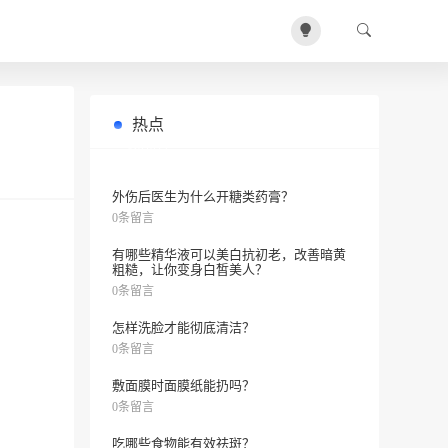
热点
如何有效去除男士黑头？
0条留言
外伤后医生为什么开糖类药膏？
0条留言
有哪些精华液可以美白抗初老，改善暗黄
粗糙，让你变身白皙美人？
0条留言
怎样洗脸才能彻底清洁？
0条留言
敷面膜时面膜纸能扔吗？
0条留言
吃哪些食物能有效祛斑？