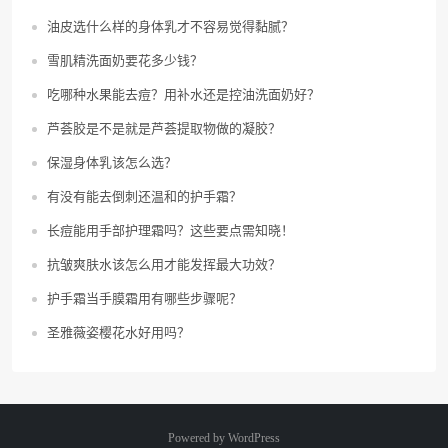
油皮选什么样的身体乳才不容易觉得黏腻？
雪肌精洗面奶要花多少钱？
吃哪种水果能去痘？用补水还是控油洗面奶好？
芦荟胶是不是就是芦荟提取物做的凝胶？
保湿身体乳该怎么选？
有没有能去倒刺还温和的护手霜？
长痘能用手部护理霜吗？这些要点需知晓！
抗皱爽肤水该怎么用才能发挥最大功效？
护手霜当手膜霜用有哪些步骤呢？
圣雅薇姿樱花水好用吗？
Powered by
WordPress