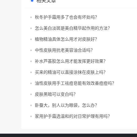
相关文章
秋冬护手霜用多了也会有坏处吗？
怎么美白淡斑是美白精华起作用的方法？
植物精油具体怎么用才对皮肤好？
中性皮肤用抗老美容油合适吗？
补水芦荟胶怎么用才能发挥更好效果？
买来的精油可以直接涂抹在皮肤上吗？
油性皮肤用手工祛痘皂能有效改善痘痘吗？
皮肤黑暗可以变白吗？
卧蚕大，别人以为眼袋，怎么办？
家用护手霜选温和的对日常护理有用吗？