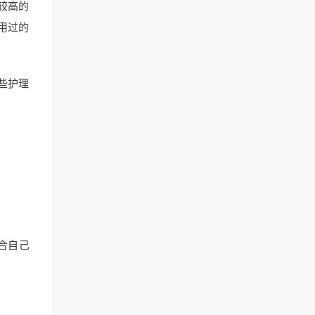
较高的
用过的
些护理
合自己