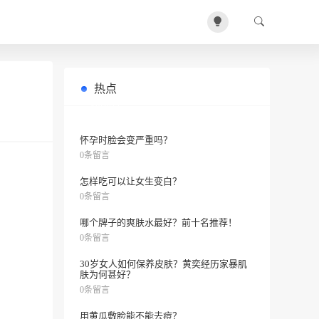
热点
为什么我总是长痘痘？
0条留言
怀孕时脸会变严重吗？
0条留言
怎样吃可以让女生变白？
0条留言
哪个牌子的爽肤水最好？前十名推荐！
0条留言
30岁女人如何保养皮肤？黄奕经历家暴肌
肤为何甚好？
0条留言
用黄瓜敷脸能不能去痘？