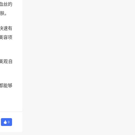
血丝的
肤。
快速有
美容项
美观自
都能够
0