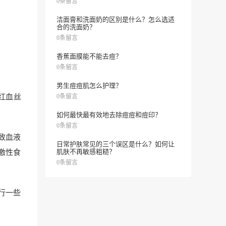
0条留言
洁面膏和洗面奶的区别是什么？怎么选适
合的洗面奶？
0条留言
香蕉面膜能不能去痘？
0条留言
男生痘痘肌怎么护理？
红血丝
0条留言
如何最快最有效地去除痘痘和痘印？
0条留言
致血液
日常护肤常见的三个误区是什么？如何让
肌肤不再敏感粗糙？
激性食
0条留言
行一些