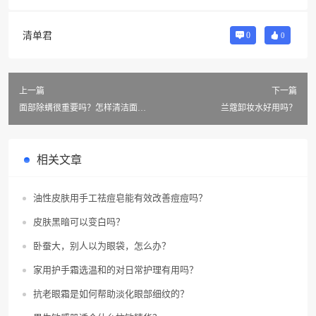
清单君
0
0
上一篇
下一篇
面部除螨很重要吗？怎样清洁面
兰蔻卸妆水好用吗？
部？
相关文章
油性皮肤用手工祛痘皂能有效改善痘痘吗？
皮肤黑暗可以变白吗？
卧蚕大，别人以为眼袋，怎么办？
家用护手霜选温和的对日常护理有用吗？
抗老眼霜是如何帮助淡化眼部细纹的？