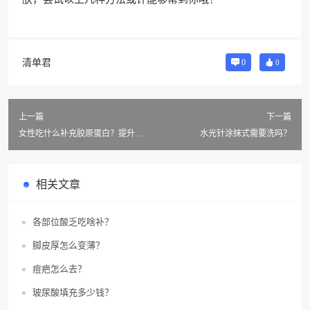
清单君
0
0
上一篇
下一篇
女性吃什么补充胶原蛋白？提升女
水光针涂抹式需要洗吗？
人魅力！
相关文章
各部位酸乏吃啥补？
脚皮厚怎么变薄？
痘疤怎么去？
玻尿酸填充多少钱？