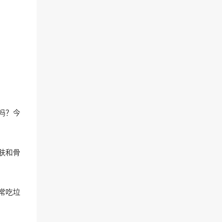
吗？今
肤和骨
常吃垃