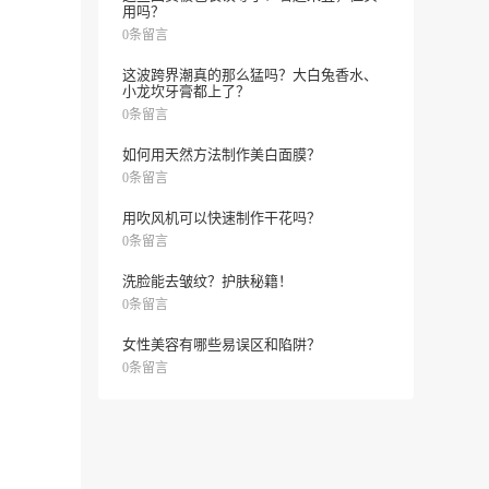
用吗？
0条留言
这波跨界潮真的那么猛吗？大白兔香水、
小龙坎牙膏都上了？
0条留言
如何用天然方法制作美白面膜？
0条留言
用吹风机可以快速制作干花吗？
0条留言
洗脸能去皱纹？护肤秘籍！
0条留言
女性美容有哪些易误区和陷阱？
0条留言