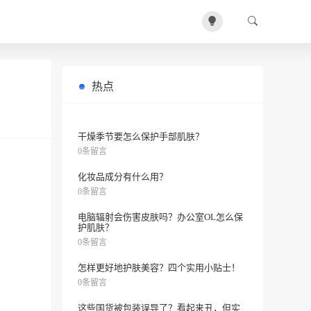
热点
你能在哪里买到竺草堂色素提取液？
0条留言
干燥季节要怎么保护手部肌肤？
0条留言
化妆品成分有什么用？
0条留言
电脑辐射会伤害皮肤吗？办公室OL怎么保
护肌肤？
0条留言
怎样更好地护肤美容？四个实用小贴士！
0条留言
这些国货被包装误导了？看起来丑，但实