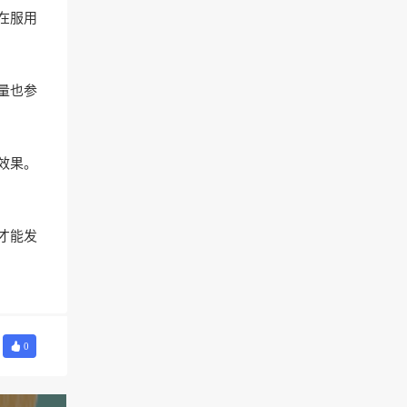
在服用
量也参
效果。
才能发
0