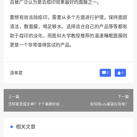
且被广泛认为是去痘印效果最好的面膜之一。
要想有效去除痘印，需要从多个方面进行护理。保持面部
清洁，敷面膜，喝足够水，选择适合自己的产品等等都有
助于痘印的淡化。而医科大学教授推荐的温漾睡眠面膜则
更是一个非常值得尝试的产品。
清单君
0
0
上一篇
下一篇
怎样能变成女神？十个美颜妙招教
如何给refa美容仪充电？
你！
相关文章