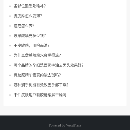
各部位酸乏吃啥补？
脚皮厚怎么变薄？
痘疤怎么去？
玻尿酸填充多少钱？
干皮敏感，用啥面油？
为什么敷兰蔻粉水会觉得凉？
哪个品牌的孕妇洗面奶控油去黑头效果好？
骨胶原精华素真的能去斑吗？
哪种润手乳能有效改善手部干燥？
干性皮肤用芦荟胶能缓解干燥吗
Powered by
WordPress