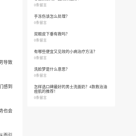
0条留言
手冻伤该怎么处理？
0条留言
双眼皮下垂有救吗？
0条留言
有哪些便宜又见效的小病治疗方法？
0条留言
劳导致
洗脸梦是什么意思？
0条留言
们感到
怎样选口碑最好的男士洗面奶？4款救治油
痘肌的推荐！
0条留言
势也会
从而引