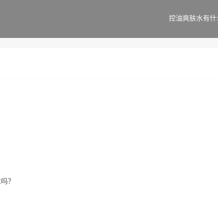
控油爽肤水有什
求吗？