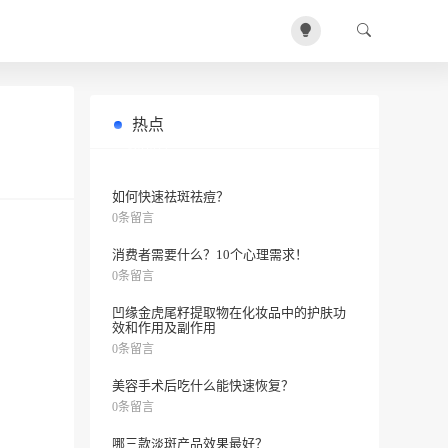
热点
电脑辐射伤皮肤？有什么拯救方法？
0条留言
如何快速祛斑祛痘？
0条留言
消费者需要什么？10个心理需求！
0条留言
凹缘金虎尾籽提取物在化妆品中的护肤功
效和作用及副作用
0条留言
美容手术后吃什么能快速恢复？
0条留言
哪三款淡斑产品效果最好？