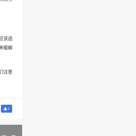
应该选
来缓解
们注意
0