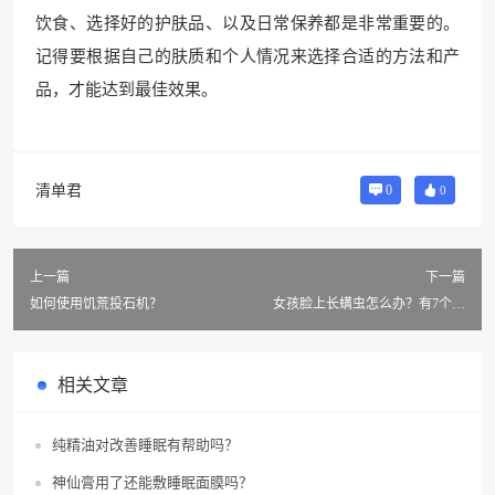
饮食、选择好的护肤品、以及日常保养都是非常重要的。
记得要根据自己的肤质和个人情况来选择合适的方法和产
品，才能达到最佳效果。
清单君
0
0
上一篇
下一篇
如何使用饥荒投石机？
女孩脸上长螨虫怎么办？有7个妙
招可以解决吗？
相关文章
纯精油对改善睡眠有帮助吗？
神仙膏用了还能敷睡眠面膜吗？