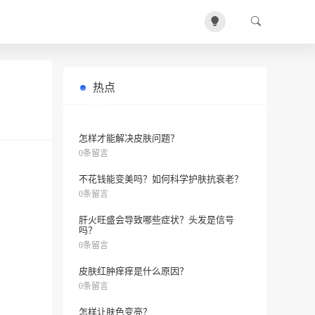
热点
如何清除脸上的油脂和黑头？
0条留言
怎样才能解决皮肤问题？
0条留言
不花钱能变美吗？如何科学护肤抗衰老？
0条留言
肝火旺盛会导致哪些症状？头发是信号
吗？
0条留言
皮肤红肿痒痒是什么原因？
0条留言
怎样让肤色变亮？