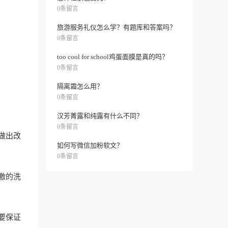
0条留言
旅游服务礼仪怎么学？有题库和答案吗？
0条留言
too cool for school鸡蛋面膜是真的吗？
0条留言
隔离霜怎么用？
0条留言
汉芳菁露和纯露有什么不同？
0条留言
做出改
如何写微信加粉软文？
0条留言
激的洗
要保证