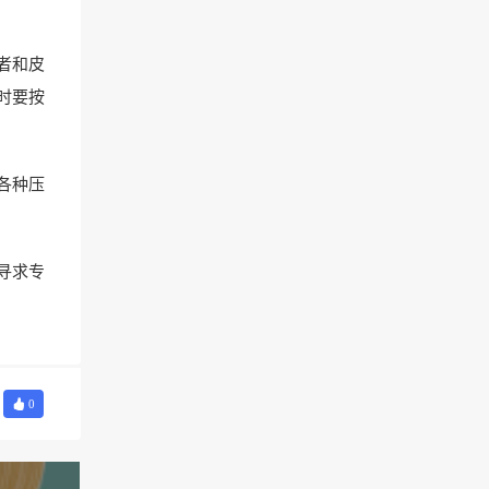
者和皮
时要按
各种压
寻求专
0