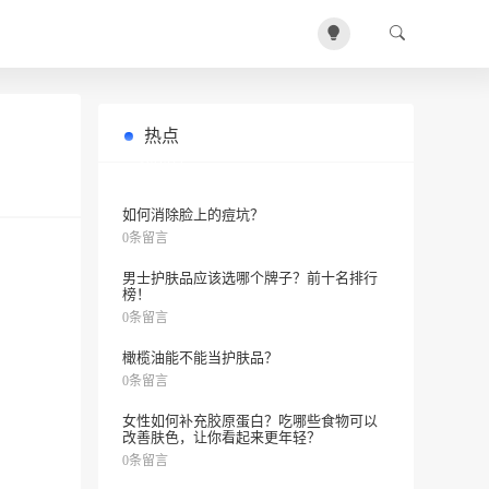
热点
黄连上清丸能治便秘吗？
0条留言
如何消除脸上的痘坑？
0条留言
男士护肤品应该选哪个牌子？前十名排行
榜！
0条留言
橄榄油能不能当护肤品？
0条留言
女性如何补充胶原蛋白？吃哪些食物可以
改善肤色，让你看起来更年轻？
0条留言