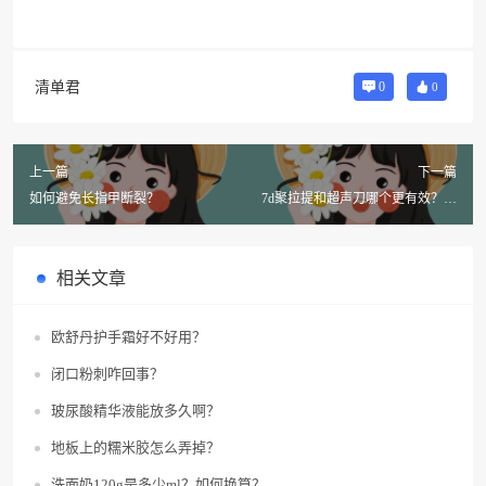
清单君
0
0
上一篇
下一篇
如何避免长指甲断裂？
7d聚拉提和超声刀哪个更有效？如
何选择？
相关文章
欧舒丹护手霜好不好用？
闭口粉刺咋回事？
玻尿酸精华液能放多久啊？
地板上的糯米胶怎么弄掉？
洗面奶120g是多少ml？如何换算？