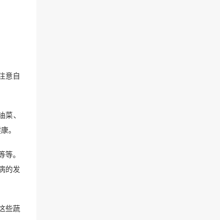
注意自
油菜、
健康。
等等。
病的发
这些蔬