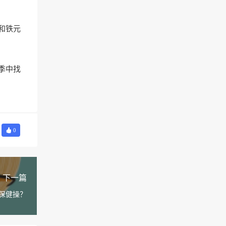
和铁元
季中找
0
下一篇
保健操？