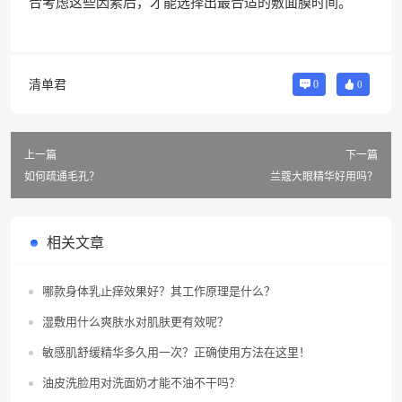
合考虑这些因素后，才能选择出最合适的敷面膜时间。
清单君
0
0
上一篇
下一篇
如何疏通毛孔？
兰蔻大眼精华好用吗？
相关文章
哪款身体乳止痒效果好？其工作原理是什么？
湿敷用什么爽肤水对肌肤更有效呢？
敏感肌舒缓精华多久用一次？正确使用方法在这里！
油皮洗脸用对洗面奶才能不油不干吗？