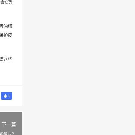
素C等
任何油腻
保护皮
望这些
0
下一篇
能解决？