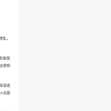
缭乱。
有玻尿
加透明
保湿成
e洁面