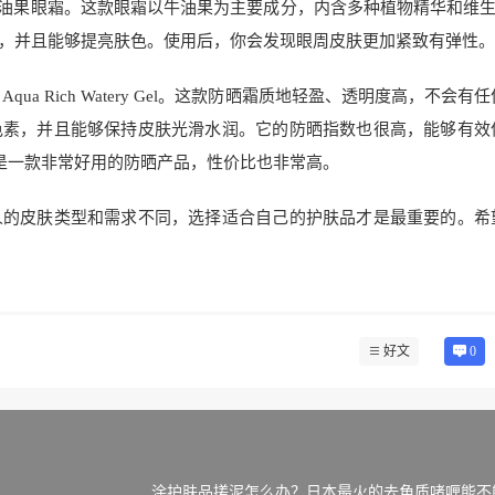
's牛油果眼霜。这款眼霜以牛油果为主要成分，内含多种植物精华和维生
，并且能够提亮肤色。使用后，你会发现眼周皮肤更加紧致有弹性。
qua Rich Watery Gel。这款防晒霜质地轻盈、透明度高，不会有
色素，并且能够保持皮肤光滑水润。它的防晒指数也很高，能够有效
ery Gel是一款非常好用的防晒产品，性价比也非常高。
人的皮肤类型和需求不同，选择适合自己的护肤品才是最重要的。希
好文
0
涂护肤品搓泥怎么办？日本最火的去角质啫喱能不