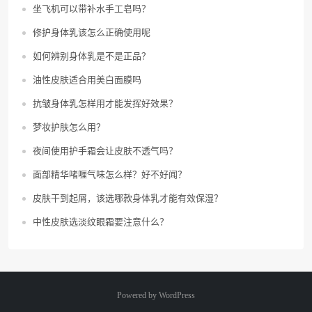
坐飞机可以带补水手工皂吗？
修护身体乳该怎么正确使用呢
如何辨别身体乳是不是正品？
油性皮肤适合用美白面膜吗
抗皱身体乳怎样用才能发挥好效果？
梦妆护肤怎么用？
夜间使用护手霜会让皮肤不透气吗？
面部精华啫喱气味怎么样？好不好闻？
皮肤干到起屑，该选哪款身体乳才能有效保湿？
中性皮肤选淡纹眼霜要注意什么？
Powered by
WordPress