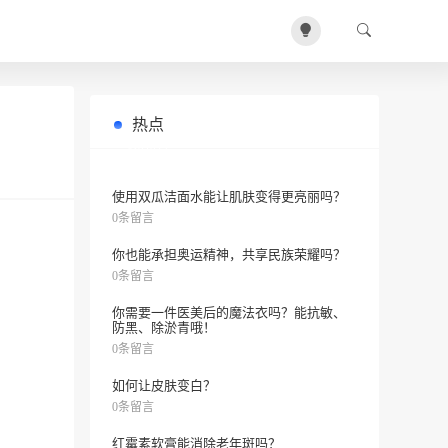
热点
双眼皮疤痕要多久才能消失？
0条留言
使用双瓜洁面水能让肌肤变得更亮丽吗？
0条留言
你也能承担奥运精神，共享民族荣耀吗？
0条留言
你需要一件医美后的魔法衣吗？能抗敏、
防黑、除淤青哦！
0条留言
如何让皮肤变白？
0条留言
红霉素软膏能消除老年斑吗？