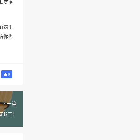
肤变得
面霜正
信你也
0
下一篇
里无蚊子！