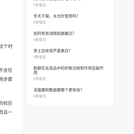
0条留言
冬天干燥，水光针管用吗？
0条留言
如何有效消除肌肤黯沉？
0条留言
这个时
男士怎样用芦荟美白？
0条留言
肌醇在化妆品中的护肤功效和作用及副作
不含任
用
用步骤
0条留言
涂面膜和敷面膜哪个更有效？
0条留言
的经历
而且一