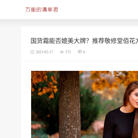
国货霜能否媲美大牌？推荐敬修堂佰花
2023-05-17
173
0