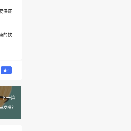
要保证
康的饮
0
下一篇
乌发吗？