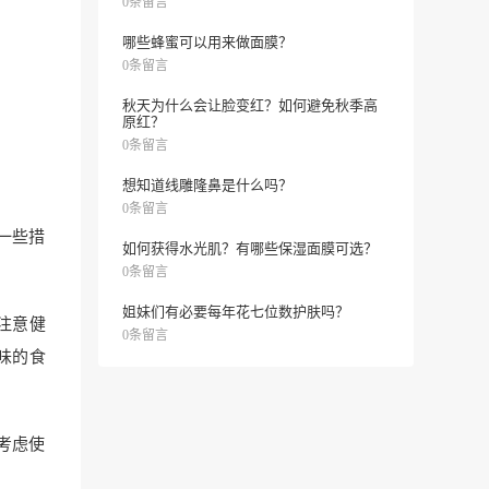
0条留言
哪些蜂蜜可以用来做面膜？
0条留言
秋天为什么会让脸变红？如何避免秋季高
原红？
0条留言
想知道线雕隆鼻是什么吗？
0条留言
一些措
如何获得水光肌？有哪些保湿面膜可选？
0条留言
姐妹们有必要每年花七位数护肤吗？
注意健
0条留言
味的食
考虑使