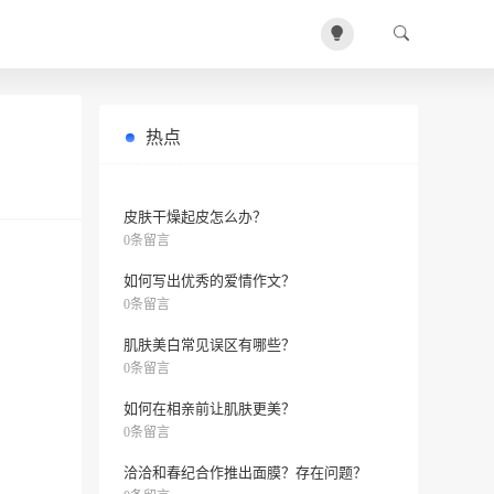
热点
如何祛除眼袋？
0条留言
皮肤干燥起皮怎么办？
0条留言
如何写出优秀的爱情作文？
0条留言
肌肤美白常见误区有哪些？
0条留言
如何在相亲前让肌肤更美？
0条留言
洽洽和春纪合作推出面膜？存在问题？