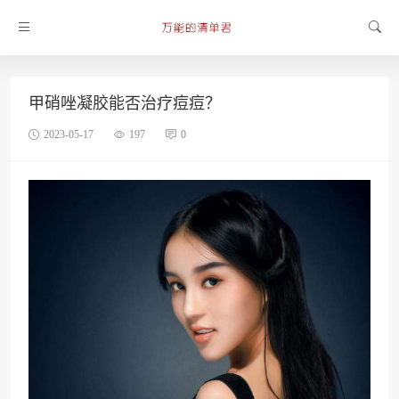
甲硝唑凝胶能否治疗痘痘？
2023-05-17
197
0