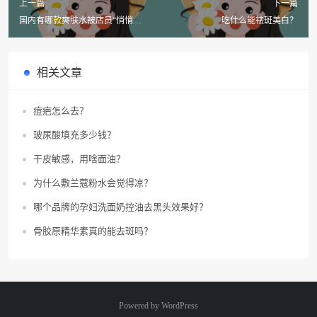
上一篇
下一篇
国内有哪款爽肤水被店员“悄悄
吃什么能祛斑美白？
用”？是因为提成低很少被推荐？
相关文章
痘疤怎么去？
玻尿酸填充多少钱？
干皮敏感，用啥面油？
为什么敷兰蔻粉水会觉得凉？
哪个品牌的孕妇洗面奶控油去黑头效果好？
骨胶原精华素真的能去斑吗？
Powered by
WordPress