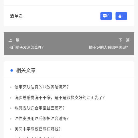
清单君
0
0
上一篇
下一篇
出门前头发油怎么办？
肺不好的人有哪些表现？
相关文章
使用亮肤油真的能改善暗沉吗？
洗脸总感觉洗不干净，是不是该换支好的洁面乳了？
敏感皮肤适合用蚕丝面膜吗？
油性皮肤用晒后修护油合适吗？
黄冈中学网校官网在哪找？