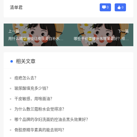
清单君
0
0
上一篇
下一篇
用什么精华液能让皮肤美白补水保
哪些平价面膜补水效果最好？排行
湿，带来小惊喜？
榜前十名！
相关文章
痘疤怎么去？
玻尿酸填充多少钱？
干皮敏感，用啥面油？
为什么敷兰蔻粉水会觉得凉？
哪个品牌的孕妇洗面奶控油去黑头效果好？
骨胶原精华素真的能去斑吗？