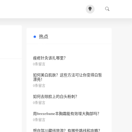
热点
如何消除黑眼圈？
0条留言
痤疮针灸该扎哪里？
0条留言
如何美白肌肤？这些方法可让你变得白皙
漂亮！
0条留言
如何去除脸上的白头粉刺？
0条留言
用freezeframe丰胸霜能有效增大胸部吗？
0条留言
想自驾川藏线旅游？有哪些路线和攻略？