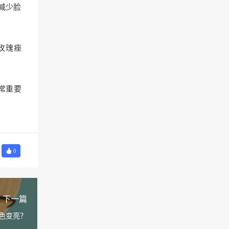
减少脸
玫瑰痤
常重要
0
下一篇
色变亮？