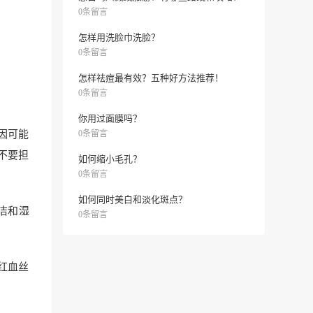
0条留言
怎样用洗脸巾洗脸？
0条留言
怎样祛痘最有效？五种好方法推荐！
0条留言
你用过面膜吗？
因可能
0条留言
不要担
如何缩小毛孔？
0条留言
如何同时美白和淡化斑点？
洁和湿
0条留言
红血丝