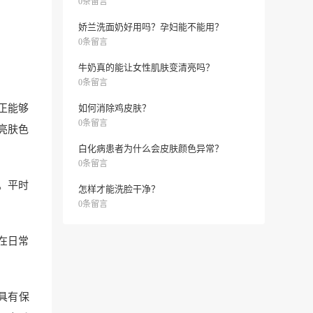
0条留言
娇兰洗面奶好用吗？孕妇能不能用？
0条留言
牛奶真的能让女性肌肤变清亮吗？
0条留言
正能够
如何消除鸡皮肤？
0条留言
亮肤色
白化病患者为什么会皮肤颜色异常？
0条留言
。平时
怎样才能洗脸干净？
0条留言
在日常
具有保