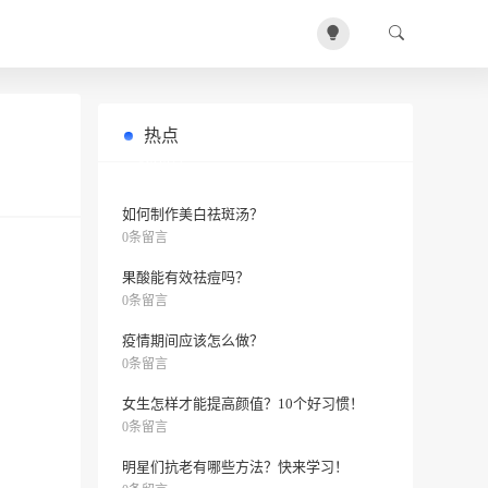
热点
什么食物会影响女性美丽？
0条留言
如何制作美白祛斑汤？
0条留言
果酸能有效祛痘吗？
0条留言
疫情期间应该怎么做？
0条留言
女生怎样才能提高颜值？10个好习惯！
0条留言
明星们抗老有哪些方法？快来学习！