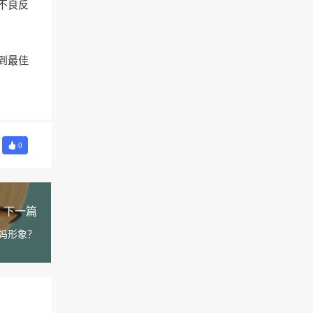
不良反
到最佳
0
下一篇
妈形象？