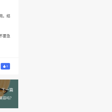
用。结
不要急
0
下一篇
美容吗？