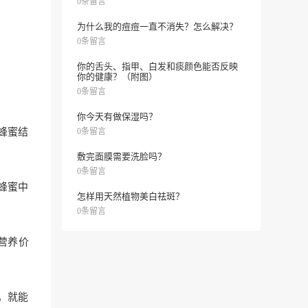
0条留言
为什么我的痘痘一直不消失？怎么解决？
0条留言
你的舌头、指甲、白发和痰颜色能否反映
你的健康？（附图）
0条留言
你今天有做保湿吗？
蜂蜜结
0条留言
敷完面膜需要洗脸吗？
0条留言
蜂蜜中
怎样用天然植物美白祛斑？
0条留言
营养价
，就能