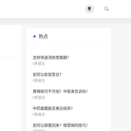
热点
每天用白醋洗脸会不会伤害皮肤？
0条留言
怎样快速消除黑眼圈？
0条留言
如何让脸部变白？
0条留言
黄褐斑可不可怕？中医来告诉你！
0条留言
中药面膜能否美白祛斑？
0条留言
如何让顾客回来？微营销的技巧！