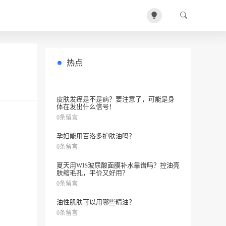
热点
怎样快速去痘？
0条留言
皮肤发痒是不是病？要注意了，可能是身
体在发出什么信号！
0条留言
孕妇能用百洛多护肤油吗？
0条留言
夏天用WIS玻尿酸面膜补水靠谱吗？控油亮
肤缩毛孔，平价又好用？
0条留言
油性肌肤可以用哪些精油？
0条留言