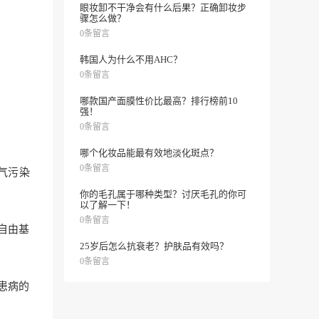
眼妆卸不干净会有什么后果？正确卸妆步
骤怎么做？
0条留言
韩国人为什么不用AHC？
0条留言
哪款国产面膜性价比最高？排行榜前10
强！
0条留言
哪个化妆品能最有效地淡化斑点？
0条留言
气污染
你的毛孔属于哪种类型？讨厌毛孔的你可
以了解一下！
0条留言
自由基
25岁后怎么抗衰老？护肤品有效吗？
0条留言
患病的