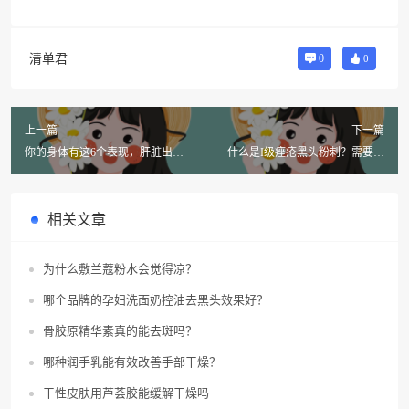
清单君
0
0
上一篇
下一篇
你的身体有这6个表现，肝脏出问
什么是I级痤疮黑头粉刺？需要注
题了吗？
意什么？
相关文章
为什么敷兰蔻粉水会觉得凉？
哪个品牌的孕妇洗面奶控油去黑头效果好？
骨胶原精华素真的能去斑吗？
哪种润手乳能有效改善手部干燥？
干性皮肤用芦荟胶能缓解干燥吗