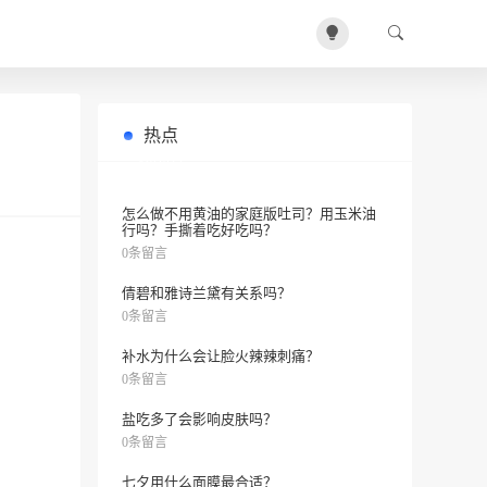
热点
如何用精油养发，让头发更性感迷
0条留言
人？
怎么做不用黄油的家庭版吐司？用玉米油
行吗？手撕着吃好吃吗？
0条留言
倩碧和雅诗兰黛有关系吗？
0条留言
补水为什么会让脸火辣辣刺痛？
0条留言
盐吃多了会影响皮肤吗？
0条留言
七夕用什么面膜最合适？