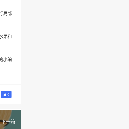
行局部
水果和
的小编
0
下一篇