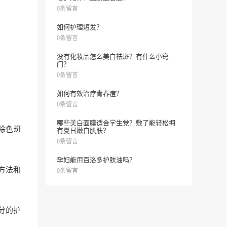
0条留言
如何护理短发？
0条留言
没有化妆品怎么美白祛斑？有什么小窍
门？
0条留言
如何有效治疗青春痘？
0条留言
哪些美白面膜适合学生党？敷了能轻松拥
除色斑
有夏日嫩白肌肤？
0条留言
孕妇能用百洛多护肤油吗？
方法和
0条留言
分的护