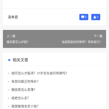
清单君
0
0
上一篇
下一篇
睡前要怎么护肤？
油痘肌肤如何保养？简单易行！
相关文章
痘印怎么才能消？20岁女生痘印有救吗？
各部位酸乏吃啥补？
脚皮厚怎么变薄？
痘疤怎么去？
玻尿酸填充多少钱？