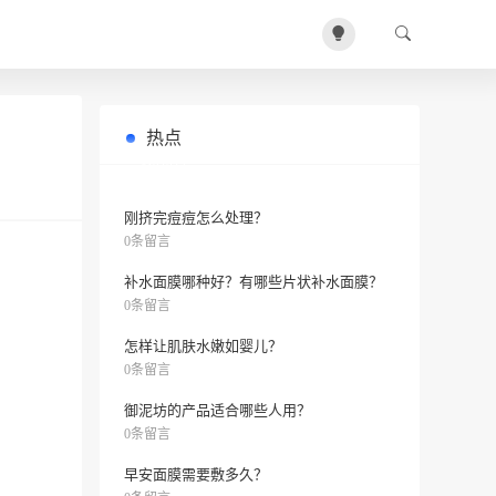
热点
夏天男生需要用哪些护肤品？
0条留言
刚挤完痘痘怎么处理？
0条留言
补水面膜哪种好？有哪些片状补水面膜？
0条留言
怎样让肌肤水嫩如婴儿？
0条留言
御泥坊的产品适合哪些人用？
0条留言
早安面膜需要敷多久？