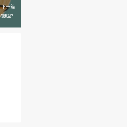
下一篇
的腿型？