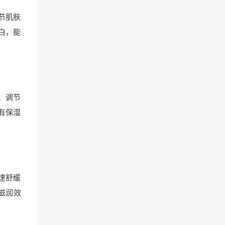
节肌肤
白，能
、调节
有保湿
速舒缓
滋润效