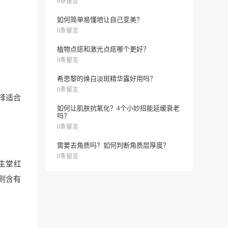
0条留言
如何简单易懂地让自己变美？
0条留言
植物点痣和激光点痣哪个更好？
0条留言
希思黎的焕白淡斑精华露好用吗？
0条留言
择适合
如何让肌肤抗氧化？4个小妙招能延缓衰老
吗？
0条留言
需要去角质吗？如何判断角质层厚度？
0条留言
生堂红
则含有