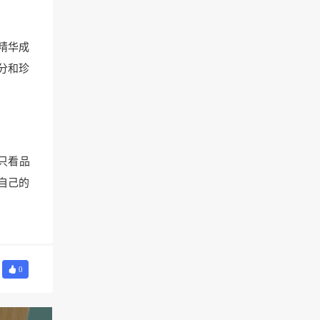
精华成
分和珍
只看品
自己的
0