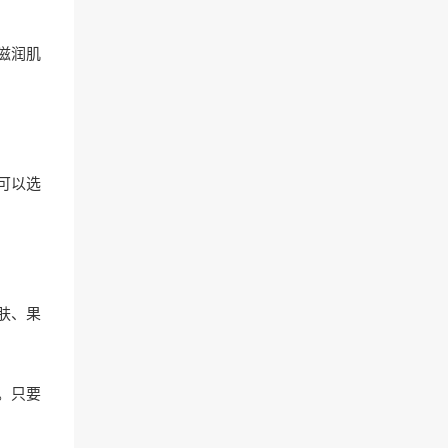
滋润肌
可以选
肤、果
。只要