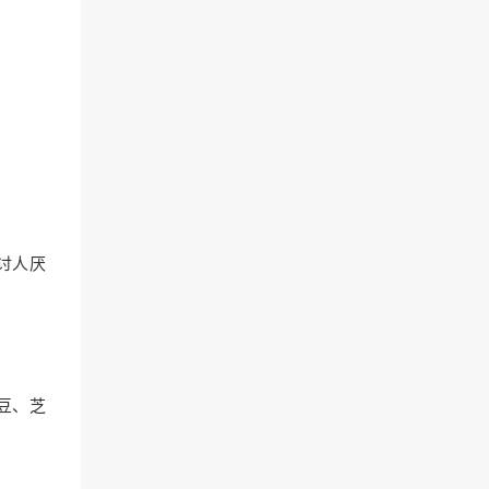
讨人厌
豆、芝