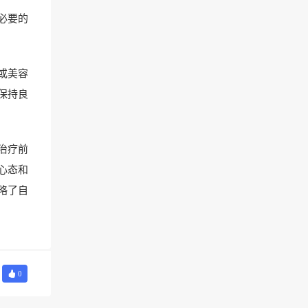
必要的
或美容
保持良
治疗前
心态和
略了自
0