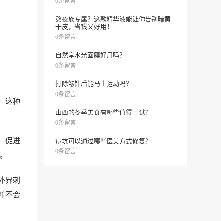
0条留言
熬夜族专属？这款精华液能让你告别暗黄
干皮，省钱又好用！
0条留言
自然堂水光面膜好用吗？
0条留言
打除皱针后能马上运动吗？
0条留言
：这种
山西的冬季美食有哪些值得一试？
0条留言
，促进
痘坑可以通过哪些医美方式修复？
0条留言
。
外界刺
并不会