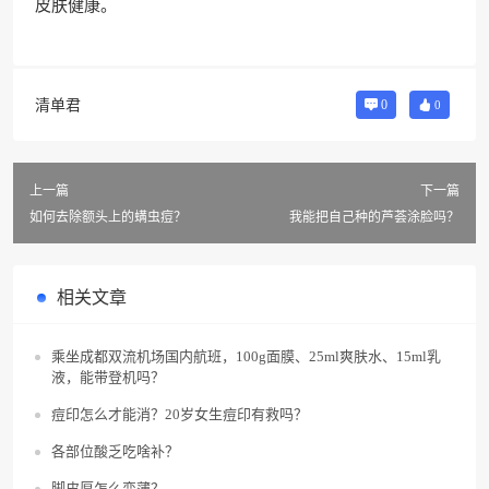
皮肤健康。
清单君
0
0
上一篇
下一篇
如何去除额头上的螨虫痘？
我能把自己种的芦荟涂脸吗？
相关文章
乘坐成都双流机场国内航班，100g面膜、25ml爽肤水、15ml乳
液，能带登机吗？
痘印怎么才能消？20岁女生痘印有救吗？
各部位酸乏吃啥补？
脚皮厚怎么变薄？