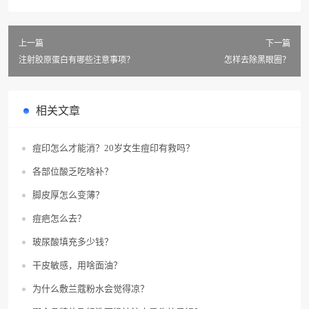
上一篇
下一篇
注射胶原蛋白有哪些注意事项？
怎样去除黑眼圈？
相关文章
痘印怎么才能消？20岁女生痘印有救吗？
各部位酸乏吃啥补？
脚皮厚怎么变薄？
痘疤怎么去？
玻尿酸填充多少钱？
干皮敏感，用啥面油？
为什么敷兰蔻粉水会觉得凉？