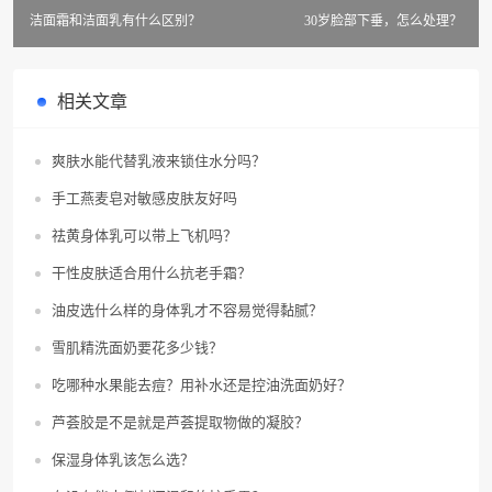
洁面霜和洁面乳有什么区别？
30岁脸部下垂，怎么处理？
相关文章
爽肤水能代替乳液来锁住水分吗？
手工燕麦皂对敏感皮肤友好吗
祛黄身体乳可以带上飞机吗？
干性皮肤适合用什么抗老手霜？
油皮选什么样的身体乳才不容易觉得黏腻？
雪肌精洗面奶要花多少钱？
吃哪种水果能去痘？用补水还是控油洗面奶好？
芦荟胶是不是就是芦荟提取物做的凝胶？
保湿身体乳该怎么选？